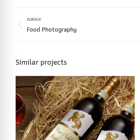
Project
ZURÜCK
navigation
Food Photography
Previous
project:
Similar projects