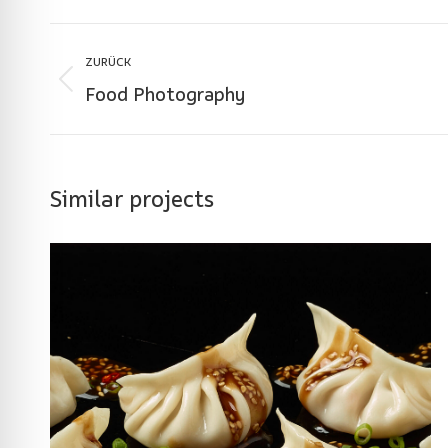
Project
ZURÜCK
navigation
Food Photography
Previous
project:
Similar projects